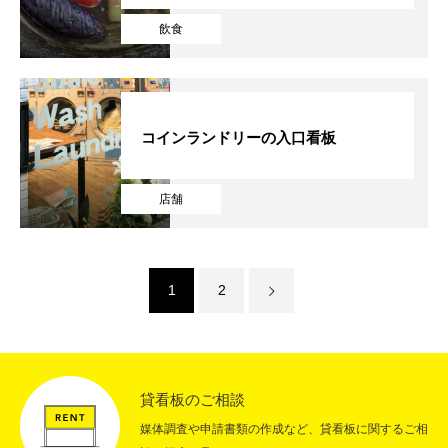
～季節料理 拓様の製作事例～
飲食
コインランドリーの入口看板
店舗
1
2
貸看板のご相談
媒体調査や申請書類の作成など、貸看板に関するご相