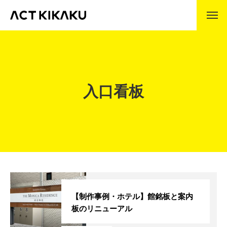
ABOUT
アクト企画とは
企業理念
入口看板
代表挨拶
会社沿革
事業内容
製作の流れ
WORKS
制作事例
【制作事例・ホテル】館銘板と案内
板のリニューアル
COMPANY
会社情報