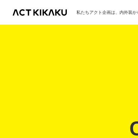
私たちアクト企画は、内外装か
ABOUT
企業理念
代表挨拶
製作の流れ
WORKS