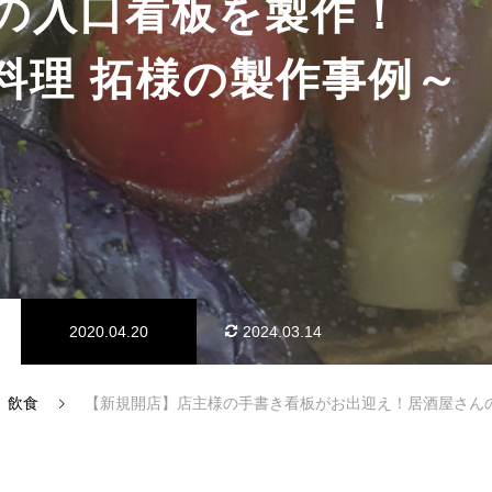
の入口看板を製作！
料理 拓様の製作事例
2020.04.20
2024.03.14
飲食
【新規開店】店主様の手書き看板がお出迎え！居酒屋さんの入口看板を製作！～季