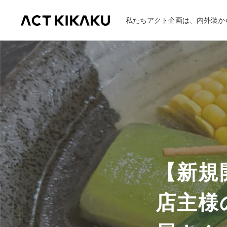
私たちアクト企画は、内外装か
ABOUT
企業理念
代表挨拶
【新規
製作の流れ
店主様
WORKS