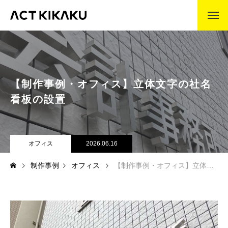
ABOUT
アクト企画とは
企業理念
【制作事例・オフィス】立体文字の社名
代表挨拶
看板の設置
会社沿革
オフィス
2026.06.16
事業内容
制作事例
オフィス
【制作事例・オフィス】立体文字の社名看板の設置
製作の流れ
WORKS
制作事例
COMPANY
会社情報