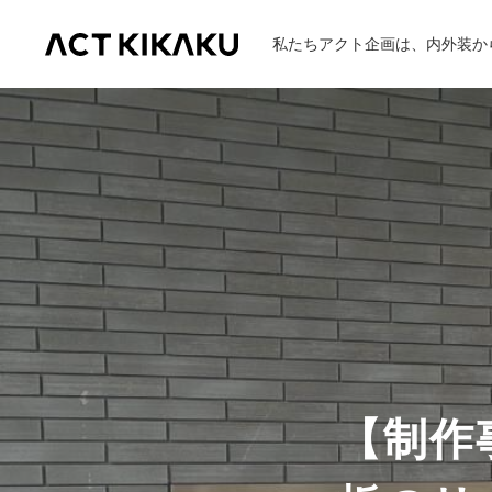
私たちアクト企画は、内外装か
ABOUT
企業理念
代表挨拶
製作の流れ
【制作
WORKS