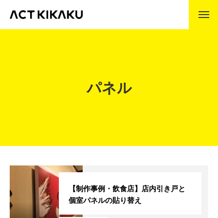
ABOUT
アクト企画とは
企業理念
パネル
代表挨拶
会社沿革
事業内容
製作の流れ
WORKS
制作事例
【制作事例・飲食店】店内引き戸と
個室パネルの貼り替え
COMPANY
会社情報