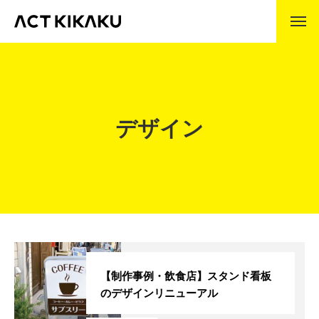
ABOUT
アクト企画とは
企業理念
デザイン
代表挨拶
会社沿革
事業内容
製作の流れ
WORKS
制作事例
【制作事例・飲食店】スタンド看板
のデザインリニューアル
COMPANY
会社情報