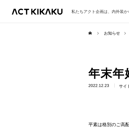
私たちアクト企画は、内外装か
お知らせ
ABOUT
年末年
企業理念
代表挨拶
2022.12.23
サイ
製作の流れ
平素は格別のご高
WORKS