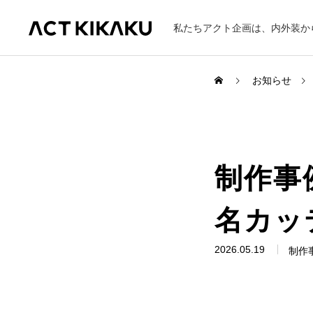
私たちアクト企画は、内外装か
お知らせ
ABOUT
制作事
企業理念
代表挨拶
名カッ
製作の流れ
2026.05.19
制作
WORKS