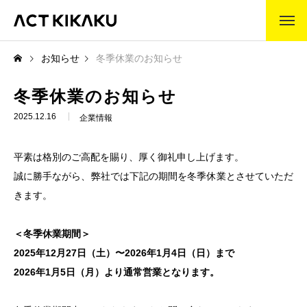
ABOUT
お知らせ
冬季休業のお知らせ
アクト企画とは
企業理念
冬季休業のお知らせ
2025.12.16
企業情報
代表挨拶
平素は格別のご高配を賜り、厚く御礼申し上げます。
会社沿革
誠に勝手ながら、弊社では下記の期間を冬季休業とさせていただ
事業内容
きます。
製作の流れ
＜冬季休業期間＞
2025年12月27日（土）〜2026年1月4日（日）まで
WORKS
制作事例
2026年1月5日（月）より通常営業となります。
COMPANY
会社情報