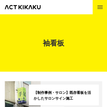
ABOUT
アクト企画とは
企業理念
袖看板
代表挨拶
会社沿革
事業内容
製作の流れ
WORKS
制作事例
【制作事例・サロン】既存看板を活
かしたサロンサイン施工
COMPANY
会社情報