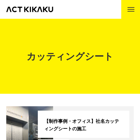
ABOUT
アクト企画とは
企業理念
カッティングシート
代表挨拶
会社沿革
事業内容
製作の流れ
WORKS
制作事例
【制作事例・オフィス】社名カッテ
ィングシートの施工
COMPANY
会社情報